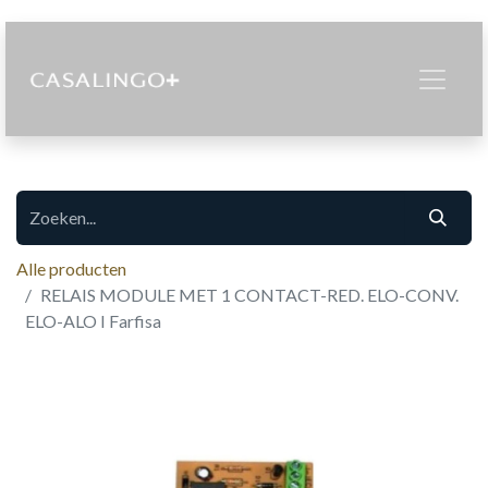
Alle producten
RELAIS MODULE MET 1 CONTACT-RED. ELO-CONV.
ELO-ALO I Farfisa