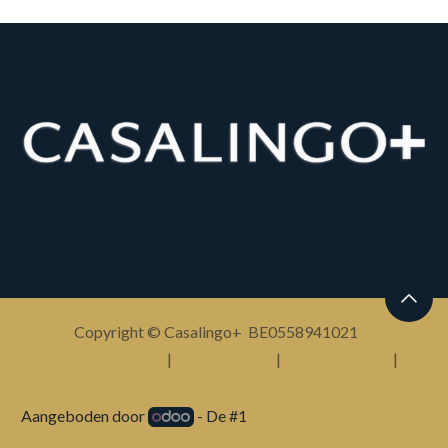
Copyright © Casalingo+ BE0558941021
Nederlands (BE)
|
English (US)
|
Français (BE)
|
Deutsch
Aangeboden door
- De #1
Open source e-commerce