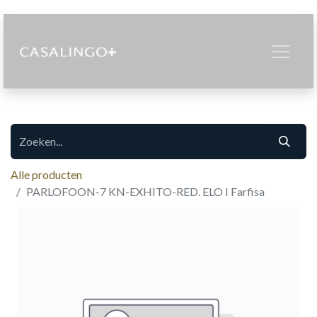
Alle producten
PARLOFOON-7 KN-EXHITO-RED. ELO I Farfisa