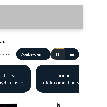
sch
Aanbevolen
rteren op:
Lineair
Lineair
K
hydraulisch
elektromechanisch
E