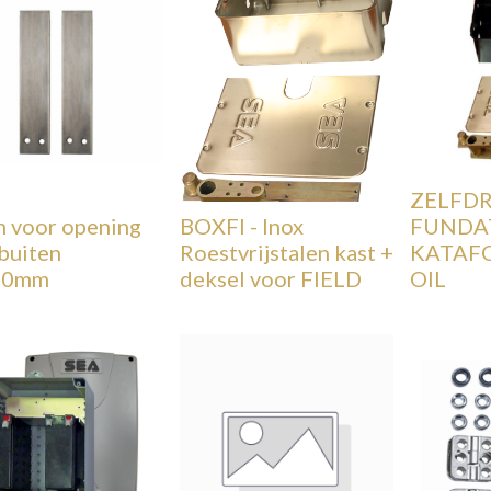
ZELFD
n voor opening
BOXFI - Inox
FUNDA
 buiten
Roestvrijstalen kast +
KATAFO
00mm
deksel voor FIELD
OIL