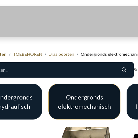
Realisaties
Over Ons
Contact
ten
TOEBEHOREN
Draaipoorten
Ondergronds elektromechani
So
ndergronds
Ondergronds
hydraulisch
elektromechanisch