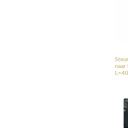
Steu
naar
L=4