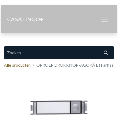
Alle producten
OPROEP DRUKKNOP-AGORÀ L I Farfisa