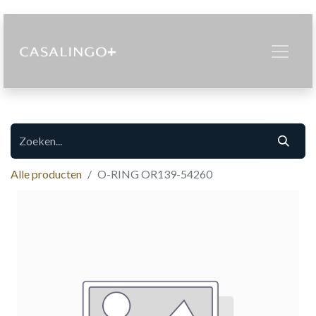
Alle producten
O-RING OR139-54260