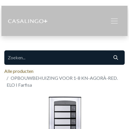
Alle producten
OPBOUWBEHUIZING VOOR 1-8 KN-AGORÀ-RED.
ELO I Farfisa