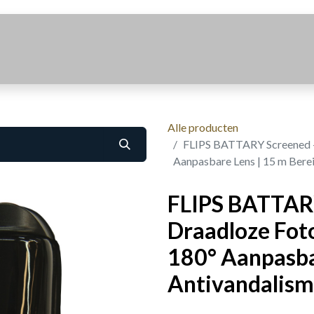
Realisaties
Over Ons
Contact
Alle producten
FLIPS BATTARY Screened – 
Aanpasbare Lens | 15 m Berei
FLIPS BATTAR
Draadloze Foto
180° Aanpasbar
Antivandalism