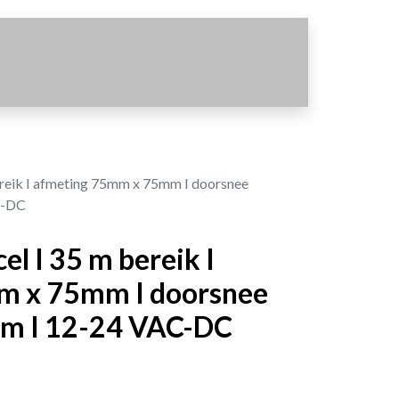
reik I afmeting 75mm x 75mm I doorsnee
C-DC
l I 35 m bereik I
m x 75mm I doorsnee
m I 12-24 VAC-DC