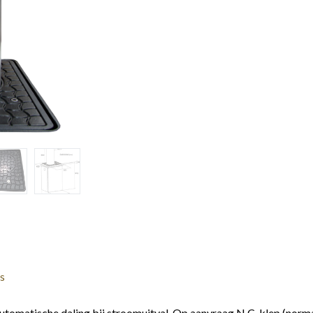
s
utomatische daling bij stroomuitval. Op aanvraag N.C. klep (norma