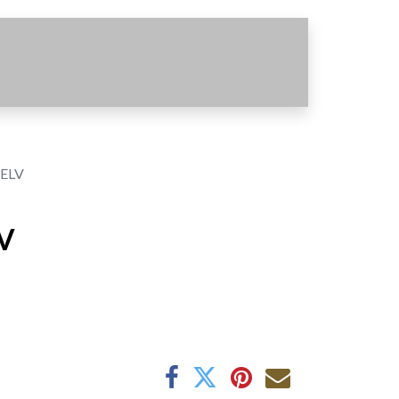
 ELV
V