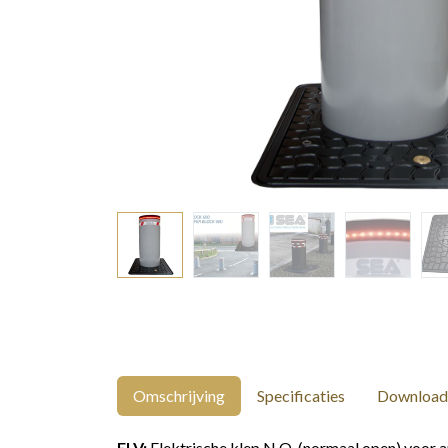
Omschrijving
Specificaties
Download
ELV:
Elektrische klep N.O. (normaal open) voor a