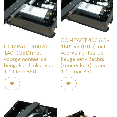
COMPACT 400 AC -
COMPACT 400 AC -
180° RX (GBD) met
140° (GBD) met
voorgemonteerde
voorgemonteerde
beugelset - Rechts
beugelset Links I voor
(zonder kast) I voor
1:1 Floor 850
1:1 Floor 850