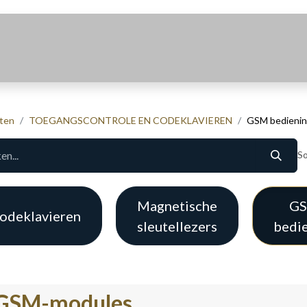
Realisaties
Over Ons
Contact
ten
TOEGANGSCONTROLE EN CODEKLAVIEREN
GSM bedieni
So
Magnetische
G
odeklavieren
sleutellezers
bedi
GSM-modules