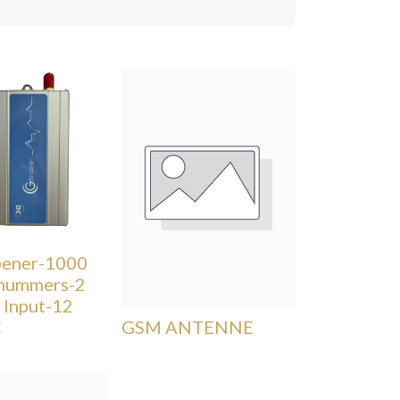
ener-1000
nummers-2
 Input-12
C
GSM ANTENNE