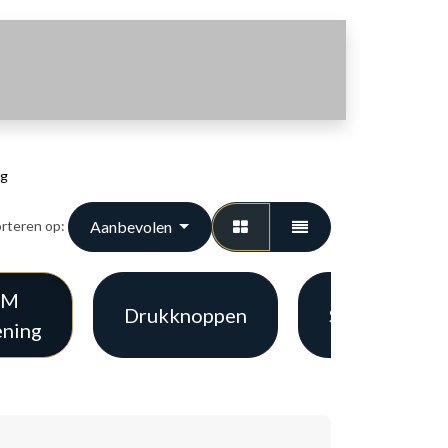
ng
Aanbevolen
rteren op:
SM
Drukknoppen
Sleutelschak
ening