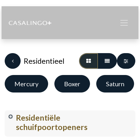
Residentieel
Mercury
Boxer
Saturn
Residentiële
schuifpoortopeners