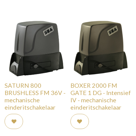
SATURN 800
BOXER 2000 FM
BRUSHLESS FM 36V -
GATE 1 DG - Intensief
mechanische
IV - mechanische
einderitschakelaar
einderitschakelaar