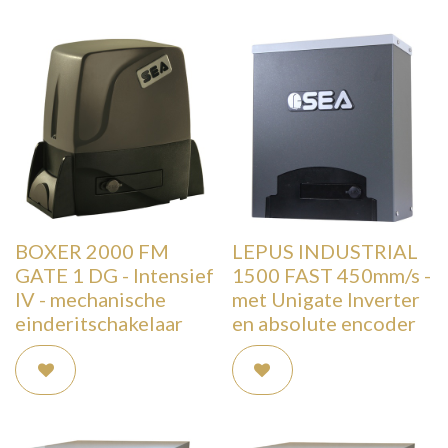
BOXER 2000 FM
LEPUS INDUSTRIAL
GATE 1 DG - Intensief
1500 FAST 450mm/s -
IV - mechanische
met Unigate Inverter
einderitschakelaar
en absolute encoder