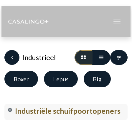
Industrieel
Boxer
Lepus
Big
Industriële schuifpoortopeners