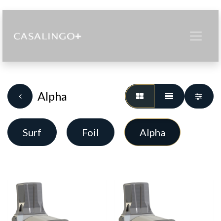
Alpha
Surf
Foil
Alpha